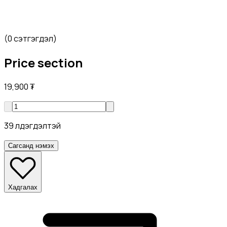
(
0 сэтгэгдэл
)
Price section
19,900
₮
39 үлдэгдэлтэй
Сагсанд нэмэх
Хадгалах