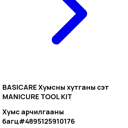
BASICARE Хумсны хутганы сэт
MANICURE TOOL KIT
Хумс арчилгааны
багц
#
4895125910176