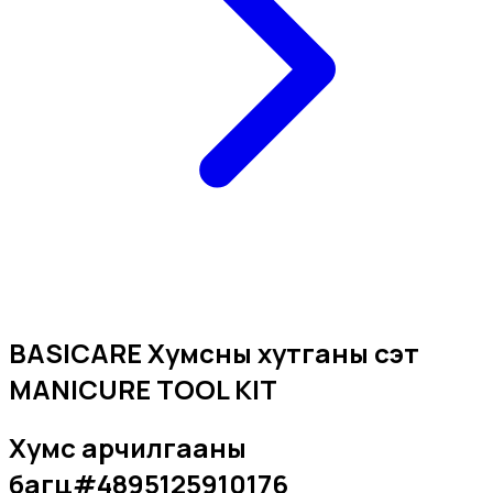
BASICARE Хумсны хутганы сэт
MANICURE TOOL KIT
Хумс арчилгааны
багц
#
4895125910176