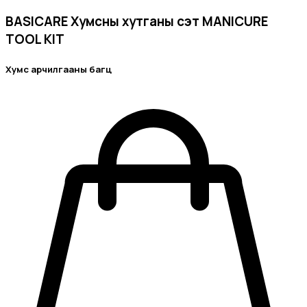
BASICARE Хумсны хутганы сэт MANICURE
TOOL KIT
Хумс арчилгааны багц