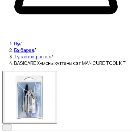
Нүүр
/
Бүх бараа
/
Туслах хэрэгсэл
/
BASICARE Хумсны хутганы сэт MANICURE TOOL KIT