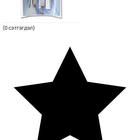
(
0 сэтгэгдэл
)