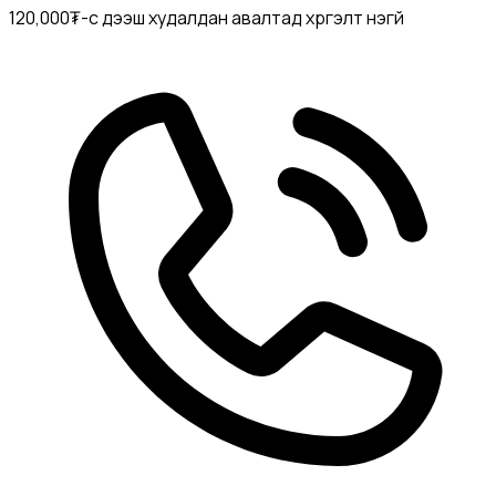
120,000₮-с дээш худалдан авалтад хүргэлт үнэгүй