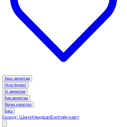
Арьс арчилгаа
Нүүр будалт
Үс арчилгаа
Бие арчилгаа
Өргөн хэрэглээ
Багц
Брэнд
✨Шинэ
Хямдрал
Бэлгийн карт