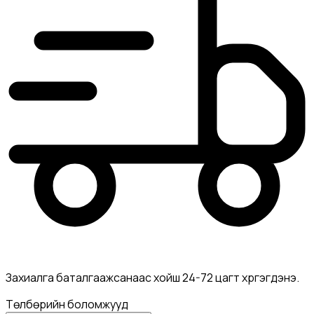
Захиалга баталгаажсанаас хойш 24-72 цагт хүргэгдэнэ.
Төлбөрийн боломжууд