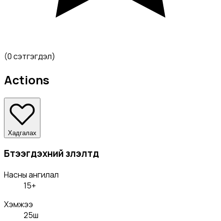
(
0 сэтгэгдэл
)
Actions
Хадгалах
Бүтээгдэхүүний үзүүлэлтүүд
Насны ангилал
15+
Хэмжээ
25ш