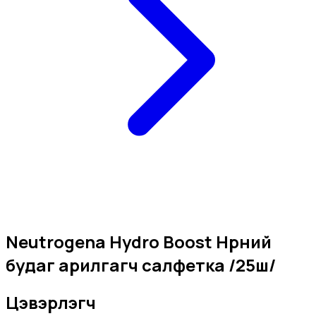
Neutrogena Hydro Boost Нүүрний
будаг арилгагч салфетка /25ш/
Цэвэрлэгч