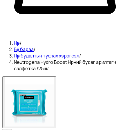
Нүүр
/
Бүх бараа
/
Нүүр будалтын туслах хэрэгсэл
/
Neutrogena Hydro Boost Нүүрний будаг арилгагч
салфетка /25ш/