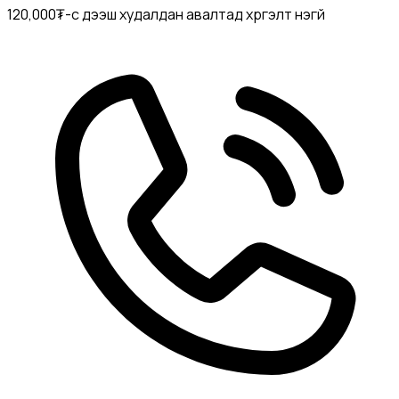
120,000₮-с дээш худалдан авалтад хүргэлт үнэгүй