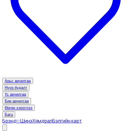
Арьс арчилгаа
Нүүр будалт
Үс арчилгаа
Бие арчилгаа
Өргөн хэрэглээ
Багц
Брэнд
✨Шинэ
Хямдрал
Бэлгийн карт