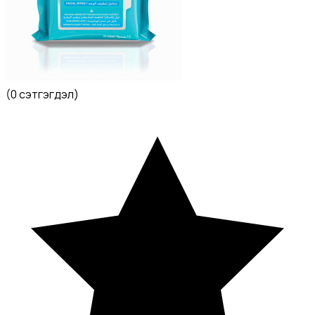
(
0 сэтгэгдэл
)