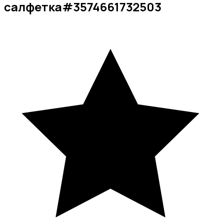
салфетка
#
3574661732503