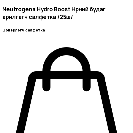
Neutrogena Hydro Boost Нүүрний будаг
арилгагч салфетка /25ш/
Цэвэрлэгч салфетка