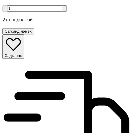
2 үлдэгдэлтэй
Сагсанд нэмэх
Хадгалах