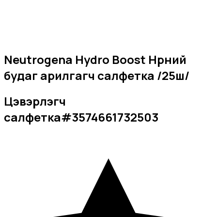
Neutrogena Hydro Boost Нүүрний
будаг арилгагч салфетка /25ш/
Цэвэрлэгч
салфетка
#
3574661732503