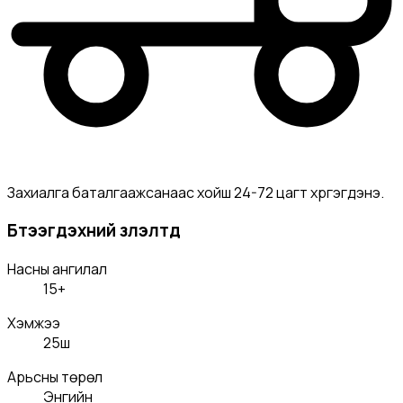
Захиалга баталгаажсанаас хойш 24-72 цагт хүргэгдэнэ.
Бүтээгдэхүүний үзүүлэлтүүд
Насны ангилал
15+
Хэмжээ
25ш
Арьсны төрөл
Энгийн