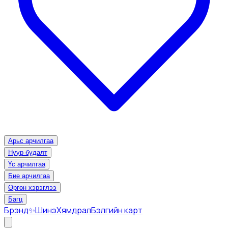
Арьс арчилгаа
Нүүр будалт
Үс арчилгаа
Бие арчилгаа
Өргөн хэрэглээ
Багц
Брэнд
✨Шинэ
Хямдрал
Бэлгийн карт