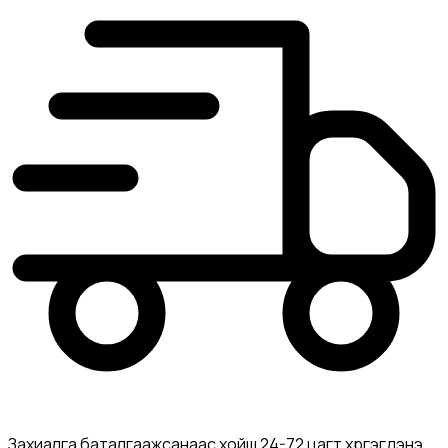
Захиалга баталгаажсанаас хойш 24-72 цагт хүргэгдэнэ.