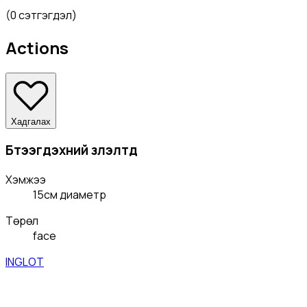
(
0 сэтгэгдэл
)
Actions
Хадгалах
Бүтээгдэхүүний үзүүлэлтүүд
Хэмжээ
15см диаметр
Төрөл
face
INGLOT