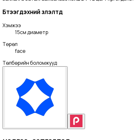
Бүтээгдэхүүний үзүүлэлтүүд
Хэмжээ
15см диаметр
Төрөл
face
Төлбөрийн боломжууд