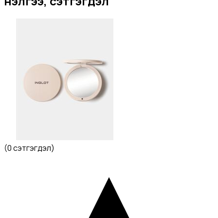
Үнэлгээ, сэтгэгдэл
(
0 сэтгэгдэл
)