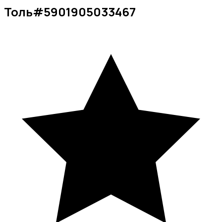
Толь
#
5901905033467