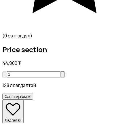
(
0 сэтгэгдэл
)
Price section
44,900
₮
128 үлдэгдэлтэй
Сагсанд нэмэх
Хадгалах