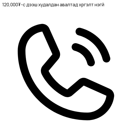
120,000₮-с дээш худалдан авалтад хүргэлт үнэгүй