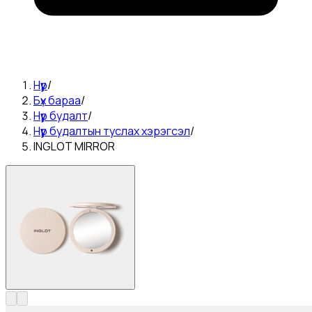
Нүүр
/
Бүх бараа
/
Нүүр будалт
/
Нүүр будалтын туслах хэрэгсэл
/
INGLOT MIRROR